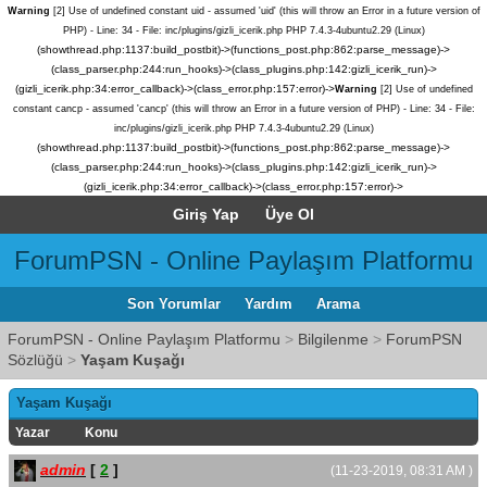
Warning
[2] Use of undefined constant uid - assumed 'uid' (this will throw an Error in a future version of
PHP) - Line: 34 - File: inc/plugins/gizli_icerik.php PHP 7.4.3-4ubuntu2.29 (Linux)
(showthread.php:1137:build_postbit)->(functions_post.php:862:parse_message)->
(class_parser.php:244:run_hooks)->(class_plugins.php:142:gizli_icerik_run)->
(gizli_icerik.php:34:error_callback)->(class_error.php:157:error)->
Warning
[2] Use of undefined
constant cancp - assumed 'cancp' (this will throw an Error in a future version of PHP) - Line: 34 - File:
inc/plugins/gizli_icerik.php PHP 7.4.3-4ubuntu2.29 (Linux)
(showthread.php:1137:build_postbit)->(functions_post.php:862:parse_message)->
(class_parser.php:244:run_hooks)->(class_plugins.php:142:gizli_icerik_run)->
(gizli_icerik.php:34:error_callback)->(class_error.php:157:error)->
Giriş Yap
Üye Ol
ForumPSN - Online Paylaşım Platformu
Son Yorumlar
Yardım
Arama
ForumPSN - Online Paylaşım Platformu
>
Bilgilenme
>
ForumPSN
Sözlüğü
>
Yaşam Kuşağı
Yaşam Kuşağı
Yazar
Konu
admin
[
2
]
(11-23-2019, 08:31 AM )